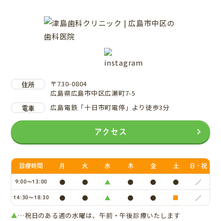
〒730-0804
住所
広島県広島市中区広瀬町7-5
広島電鉄「十日市町電停」より徒歩3分
電車
アクセス
診療時間
月
火
水
木
金
土
日・祝
●
●
▲
●
●
●
／
9:00～13:00
●
●
▲
●
●
■
／
14:30～18:30
▲
…祝日のある週の水曜は、午前・午後診療いたします