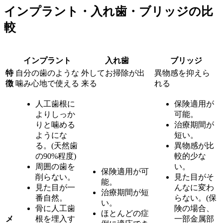
インプラント・入れ歯・ブリッジの比
較
インプラント
入れ歯
ブリッジ
特
自分の歯のような
外してお掃除が出
異物感を抑えら
徴
噛み心地で使える
来る
れる
人工歯根に
保険適用が
よりしっか
可能。
りと噛める
治療期間が
ようにな
短い。
る。(天然歯
異物感が比
の90%程度)
較的少な
周囲の歯を
い。
保険適用が可
削らない。
見た目がそ
能。
見た目が一
んなに変わ
治療期間が短
番自然。
らない。(保
い。
骨に人工歯
険の場合、
ほとんどの症
メ
根を埋入す
一部金属部