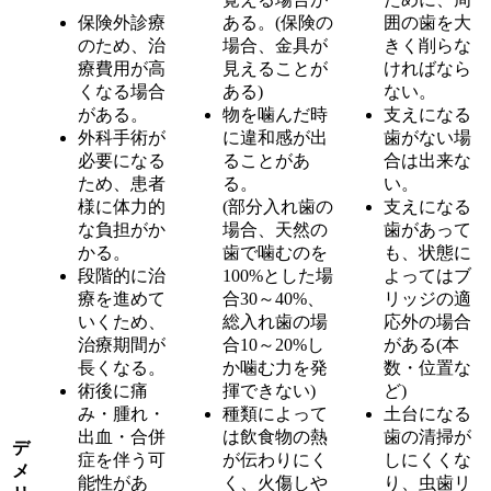
保険外診療
ある。(保険の
囲の歯を大
のため、治
場合、金具が
きく削らな
療費用が高
見えることが
ければなら
くなる場合
ある)
ない。
がある。
物を噛んだ時
支えになる
外科手術が
に違和感が出
歯がない場
必要になる
ることがあ
合は出来な
ため、患者
る。
い。
様に体力的
(部分入れ歯の
支えになる
な負担がか
場合、天然の
歯があって
かる。
歯で噛むのを
も、状態に
段階的に治
100%とした場
よってはブ
療を進めて
合30～40%、
リッジの適
いくため、
総入れ歯の場
応外の場合
治療期間が
合10～20%し
がある(本
長くなる。
か噛む力を発
数・位置な
術後に痛
揮できない)
ど)
み・腫れ・
種類によって
土台になる
出血・合併
は飲食物の熱
歯の清掃が
デ
症を伴う可
が伝わりにく
しにくくな
メ
能性があ
く、火傷しや
り、虫歯リ