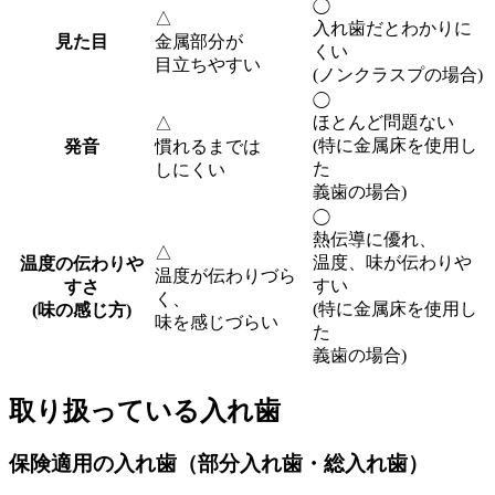
◯
△
入れ歯だとわかりに
見た目
金属部分が
くい
目立ちやすい
(ノンクラスプの場合)
◯
ほとんど問題ない
△
(特に金属床を使用し
発音
慣れるまでは
た
しにくい
義歯の場合)
◯
熱伝導に優れ、
△
温度、味が伝わりや
温度の伝わりや
温度が伝わりづら
すい
すさ
く、
(特に金属床を使用し
(味の感じ方)
味を感じづらい
た
義歯の場合)
取り扱っている入れ歯
保険適用の入れ歯（部分入れ歯・総入れ歯）