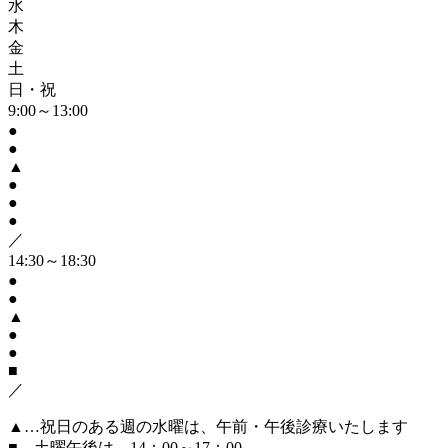
水
木
金
土
日・祝
9:00～13:00
●
●
▲
●
●
●
／
14:30～18:30
●
●
▲
●
●
■
／
▲
…祝日のある週の水曜は、午前・午後診療いたします
■
…土曜午後は、14：00～17：00