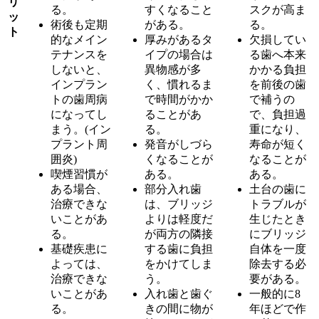
リ
る。
すくなること
スクが高ま
ッ
術後も定期
がある。
る。
ト
的なメイン
厚みがあるタ
欠損してい
テナンスを
イプの場合は
る歯へ本来
しないと、
異物感が多
かかる負担
インプラン
く、慣れるま
を前後の歯
トの歯周病
で時間がかか
で補うの
になってし
ることがあ
で、負担過
まう。(イン
る。
重になり、
プラント周
発音がしづら
寿命が短く
囲炎)
くなることが
なることが
喫煙習慣が
ある。
ある。
ある場合、
部分入れ歯
土台の歯に
治療できな
は、ブリッジ
トラブルが
いことがあ
よりは軽度だ
生じたとき
る。
が両方の隣接
にブリッジ
基礎疾患に
する歯に負担
自体を一度
よっては、
をかけてしま
除去する必
治療できな
う。
要がある。
いことがあ
入れ歯と歯ぐ
一般的に8
る。
きの間に物が
年ほどで作