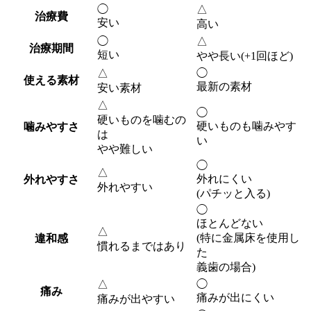
◯
△
治療費
安い
高い
◯
△
治療期間
短い
やや長い(+1回ほど)
△
◯
使える素材
最新の素材
安い素材
△
◯
硬いものを噛むの
硬いものも噛みやす
噛みやすさ
は
い
やや難しい
◯
△
外れにくい
外れやすさ
外れやすい
(パチッと入る)
◯
ほとんどない
△
(特に金属床を使用し
違和感
慣れるまではあり
た
義歯の場合)
△
◯
痛み
痛みが出にくい
痛みが出やすい