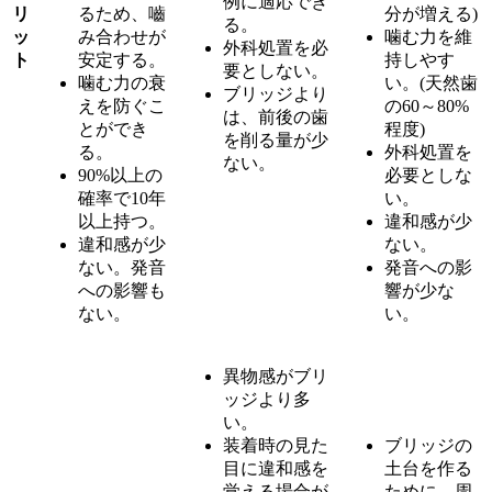
例に適応でき
リ
るため、嚙
分が増える)
る。
ッ
み合わせが
噛む力を維
外科処置を必
ト
安定する。
持しやす
要としない。
噛む力の衰
い。(天然歯
ブリッジより
えを防ぐこ
の60～80%
は、前後の歯
とができ
程度)
を削る量が少
る。
外科処置を
ない。
90%以上の
必要としな
確率で10年
い。
以上持つ。
違和感が少
違和感が少
ない。
ない。発音
発音への影
への影響も
響が少な
ない。
い。
異物感がブリ
ッジより多
い。
装着時の見た
ブリッジの
目に違和感を
土台を作る
覚える場合が
ために、周