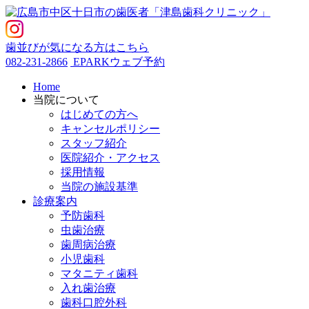
歯並びが気になる方はこちら
082-231-2866
EPARKウェブ予約
Home
当院について
はじめての方へ
キャンセルポリシー
スタッフ紹介
医院紹介・アクセス
採用情報
当院の施設基準
診療案内
予防歯科
虫歯治療
歯周病治療
小児歯科
マタニティ歯科
入れ歯治療
歯科口腔外科