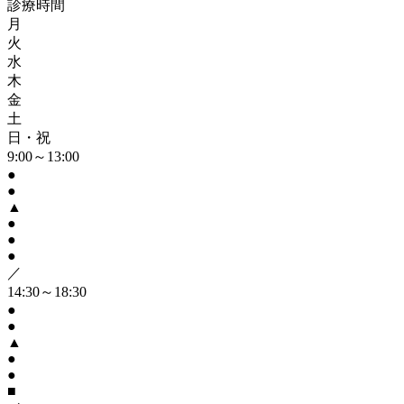
診療時間
月
火
水
木
金
土
日・祝
9:00～13:00
●
●
▲
●
●
●
／
14:30～18:30
●
●
▲
●
●
■