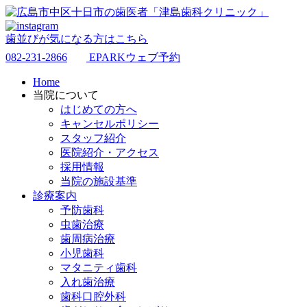
歯並びが気になる方はこちら
082-231-2866
EPARKウェブ予約
Home
当院について
はじめての方へ
キャンセルポリシー
スタッフ紹介
医院紹介・アクセス
採用情報
当院の施設基準
診療案内
予防歯科
虫歯治療
歯周病治療
小児歯科
マタニティ歯科
入れ歯治療
歯科口腔外科