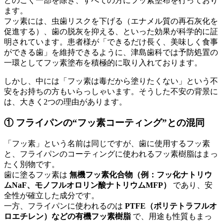
どのごく一部を除き、すべての方にフッ素塗布を行っており
ます。
フッ素には、虫歯リスクを下げる（エナメル質の再石灰化を
促進する）、歯の脱灰を抑える、といった効果が科学的に証
明されています。患者様が「できるだけ長く、美味しく食事
ができる歯」を維持できるように、津島歯科では予防処置の
一環としてフッ素塗布を積極的に取り入れております。
しかし、中には「フッ素は毒だから塗りたくない」という不
安をお持ちの方もいらっしゃいます。そうした不安の背景に
は、大きく2つの理由があります。
① フライパンの“フッ素コーティング”との混同
「フッ素」という名前は同じですが、歯に使用するフッ素
と、フライパンのコーティングに使われるフッ素樹脂はまっ
たく別物です。
歯に塗るフッ素は
無機フッ素化合物（例：フッ化ナトリウ
ムNaF、モノフルオロリン酸ナトリウムMFP）
であり、安
全性が確立した成分です。
一方、フライパンに使われるのは
PTFE（ポリテトラフルオ
ロエチレン）などの有機フッ素樹脂
で、用途も性質もまっ