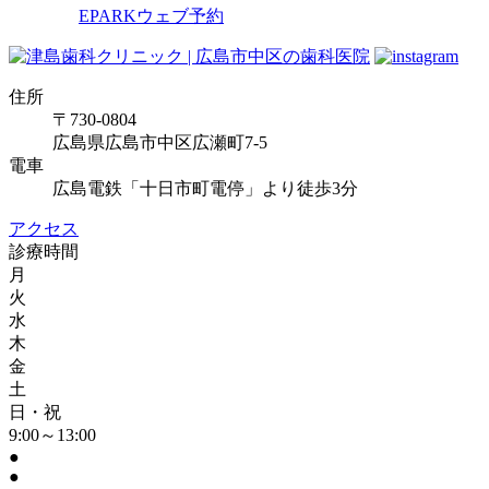
EPARKウェブ予約
住所
〒730-0804
広島県広島市中区広瀬町7-5
電車
広島電鉄「十日市町電停」より徒歩3分
アクセス
診療時間
月
火
水
木
金
土
日・祝
9:00～13:00
●
●