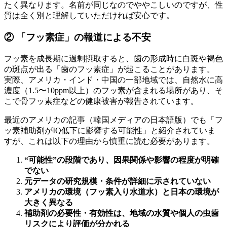
たく異なります。名前が同じなのでややこしいのですが、性
質は全く別と理解していただければ安心です。
② 「フッ素症」の報道による不安
フッ素を成長期に過剰摂取すると、歯の形成時に白斑や褐色
の斑点が出る「歯のフッ素症」が起こることがあります。
実際、アメリカ・インド・中国の一部地域では、自然水に高
濃度（1.5〜10ppm以上）のフッ素が含まれる場所があり、そ
こで骨フッ素症などの健康被害が報告されています。
最近のアメリカの記事（韓国メディアの日本語版）でも「フ
ッ素補助剤がIQ低下に影響する可能性」と紹介されていま
すが、これは以下の理由から慎重に読む必要があります。
“可能性”の段階であり、因果関係や影響の程度が明確
でない
元データの研究規模・条件が詳細に示されていない
アメリカの環境（フッ素入り水道水）と日本の環境が
大きく異なる
補助剤の必要性・有効性は、地域の水質や個人の虫歯
リスクにより評価が分かれる