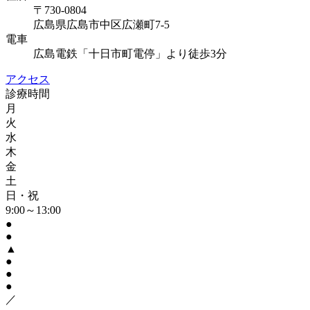
〒730-0804
広島県広島市中区広瀬町7-5
電車
広島電鉄「十日市町電停」より徒歩3分
アクセス
診療時間
月
火
水
木
金
土
日・祝
9:00～13:00
●
●
▲
●
●
●
／