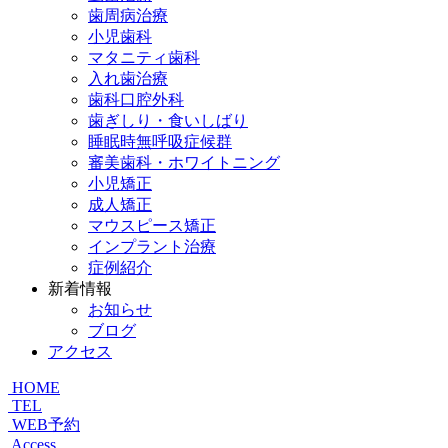
歯周病治療
小児歯科
マタニティ歯科
入れ歯治療
歯科口腔外科
歯ぎしり・食いしばり
睡眠時無呼吸症候群
審美歯科・ホワイトニング
小児矯正
成人矯正
マウスピース矯正
インプラント治療
症例紹介
新着情報
お知らせ
ブログ
アクセス
HOME
TEL
WEB予約
Access