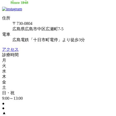
住所
〒730-0804
広島県広島市中区広瀬町7-5
電車
広島電鉄「十日市町電停」より徒歩3分
アクセス
診療時間
月
火
水
木
金
土
日・祝
9:00～13:00
●
●
▲