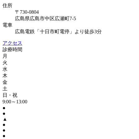
住所
〒730-0804
広島県広島市中区広瀬町7-5
電車
広島電鉄「十日市町電停」より徒歩3分
アクセス
診療時間
月
火
水
木
金
土
日・祝
9:00～13:00
●
●
▲
●
●
●