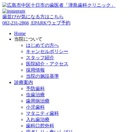
歯並びが気になる方はこちら
082-231-2866
EPARKウェブ予約
Home
当院について
はじめての方へ
キャンセルポリシー
スタッフ紹介
医院紹介・アクセス
採用情報
当院の施設基準
診療案内
予防歯科
虫歯治療
歯周病治療
小児歯科
マタニティ歯科
入れ歯治療
歯科口腔外科
歯ぎしり・食いしばり